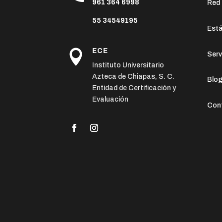
961 364 6998
Red
55 34549195
Est
ECE

Serv
Instituto Universitario
Azteca de Chiapas, S. C.
Blo
Entidad de Certificación y
Evaluación
Con