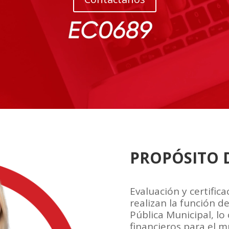
PROPÓSITO 
Evaluación y certific
realizan la función d
Pública Municipal, lo
financieros para el m