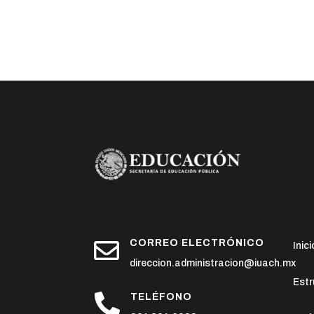

CORREO ELECTRÓNICO
Inici
direccion.administracion@iuach.mx
Estr

TELÉFONO