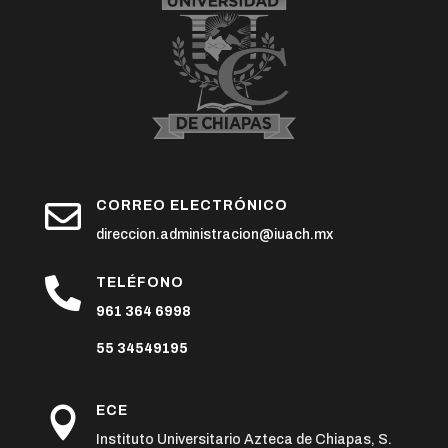

CORREO ELECTRÓNICO
direccion.administracion@iuach.mx

TELÉFONO
961 364 6998
55 34549195
ECE

Instituto Universitario Azteca de Chiapas, S.